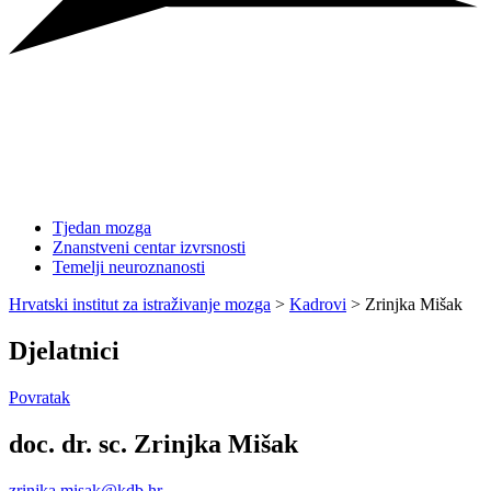
Tjedan mozga
Znanstveni centar izvrsnosti
Temelji neuroznanosti
Hrvatski institut za istraživanje mozga
>
Kadrovi
>
Zrinjka Mišak
Djelatnici
Povratak
doc. dr. sc. Zrinjka Mišak
zrinjka.misak@kdb.hr