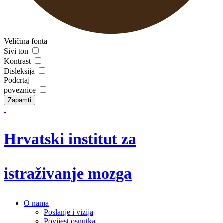
Veličina fonta
Sivi ton
Kontrast
Disleksija
Podcrtaj
poveznice
Zapamti
Hrvatski institut za
istraživanje mozga
O nama
Poslanje i vizija
Povijest osnutka