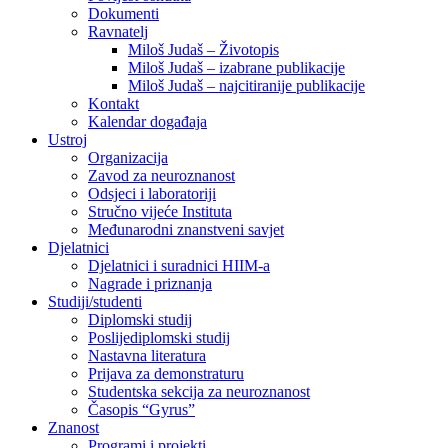
Dokumenti
Ravnatelj
Miloš Judaš – Životopis
Miloš Judaš – izabrane publikacije
Miloš Judaš – najcitiranije publikacije
Kontakt
Kalendar događaja
Ustroj
Organizacija
Zavod za neuroznanost
Odsjeci i laboratoriji
Stručno vijeće Instituta
Međunarodni znanstveni savjet
Djelatnici
Djelatnici i suradnici HIIM-a
Nagrade i priznanja
Studiji/studenti
Diplomski studij
Poslijediplomski studij
Nastavna literatura
Prijava za demonstraturu
Studentska sekcija za neuroznanost
Časopis “Gyrus”
Znanost
Programi i projekti