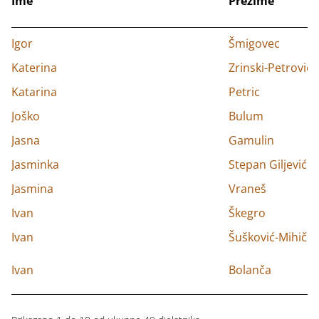
Ime
Prezime
Igor
Šmigovec
Katerina
Zrinski-Petrović
Katarina
Petric
Joško
Bulum
Jasna
Gamulin
Jasminka
Stepan Giljević
Jasmina
Vraneš
Ivan
Škegro
Ivan
Šušković-Mihiček
Ivan
Bolanča