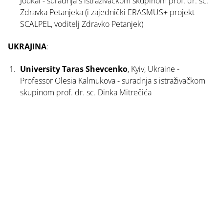
Joukal - suradnja s istraživačkom skupinom prof. dr. sc.
Zdravka Petanjeka (i zajednički ERASMUS+ projekt
SCALPEL, voditelj Zdravko Petanjek)
UKRAJINA
:
University Taras Shevcenko
, Kyiv, Ukraine -
Professor Olesia Kalmukova - suradnja s istraživačkom
skupinom prof. dr. sc. Dinka Mitrečića
Tjedan
Znanstveni centar
Temelji
mozga
izvrsnosti
neuroznanosti
Poveznice