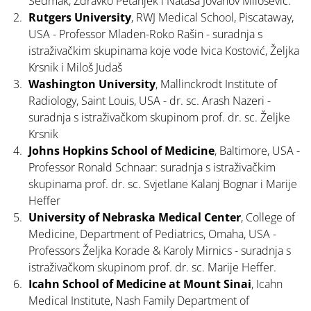
Sedmak, Zdravko Petanjek i Nataša Jovanov Milošević.
Rutgers University
, RWJ Medical School, Piscataway,
USA - Professor Mladen-Roko Rašin - suradnja s
istraživačkim skupinama koje vode Ivica Kostović, Željka
Krsnik i Miloš Judaš
Washington University
, Mallinckrodt Institute of
Radiology, Saint Louis, USA - dr. sc. Arash Nazeri -
suradnja s istraživačkom skupinom prof. dr. sc. Željke
Krsnik
Johns Hopkins School of Medicine
, Baltimore, USA -
Professor Ronald Schnaar: suradnja s istraživačkim
skupinama prof. dr. sc. Svjetlane Kalanj Bognar i Marije
Heffer
University of Nebraska Medical Center
, College of
Medicine, Department of Pediatrics, Omaha, USA -
Professors Željka Korade & Karoly Mirnics - suradnja s
istraživačkom skupinom prof. dr. sc. Marije Heffer.
Icahn School of Medicine at Mount Sinai
, Icahn
Medical Institute, Nash Family Department of