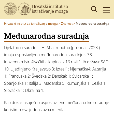
Hrvatski institut za
istraživanje mozga
Hrvatski institut za istraživanje mozga
>
Znanost
>
Međunarodna suradnja
Međunarodna suradnja
Djelatnici i suradnici HIIM-a trenutno (prosinac 2023.)
imaju uspostavljenu međunarodnu suradnju s 38
inozemnih istraživačkih skupina iz 16 različitih država: SAD
10, Ujedinjeno Kraljevstvo 3; Izrael1; Njemačka4; Austrija
1; Francuska 2; Švedska 2; Danskak 1; Švicarska 1;
Španjolska 1; Italija 3; Mađarska 5; Rumunjska 1; Češka 1;
Slovačka 1; Ukrajina 1.
Kao dokaz uspješno uspostavljene međunarodne suradnje
koristimo dva jednostavna mjerila: