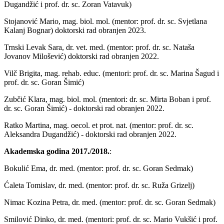
Dugandžić i prof. dr. sc. Zoran Vatavuk)
Stojanović Mario, mag. biol. mol. (mentor: prof. dr. sc. Svjetlana
Kalanj Bognar) doktorski rad obranjen 2023.
Trnski Levak Sara, dr. vet. med. (mentor: prof. dr. sc. Nataša
Jovanov Milošević) doktorski rad obranjen 2022.
Vilč Brigita, mag. rehab. educ. (mentori: prof. dr. sc. Marina Šagud i
prof. dr. sc. Goran Šimić)
Zubčić Klara, mag. biol. mol. (mentori: dr. sc. Mirta Boban i prof.
dr. sc. Goran Šimić) - doktorski rad obranjen 2022.
Ratko Martina, mag. oecol. et prot. nat. (mentor: prof. dr. sc.
Aleksandra Dugandžić) - doktorski rad obranjen 2022.
Akademska godina 2017./2018.
:
Bokulić Ema, dr. med. (mentor: prof. dr. sc. Goran Sedmak)
Ćaleta Tomislav, dr. med. (mentor: prof. dr. sc. Ruža Grizelj)
Nimac Kozina Petra, dr. med. (mentor: prof. dr. sc. Goran Sedmak)
Smilović Dinko, dr. med. (mentori: prof. dr. sc. Mario Vukšić i prof.