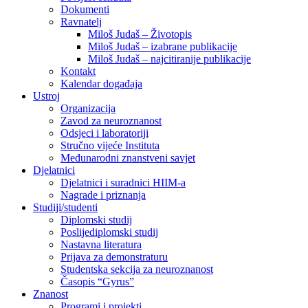
Dokumenti
Ravnatelj
Miloš Judaš – Životopis
Miloš Judaš – izabrane publikacije
Miloš Judaš – najcitiranije publikacije
Kontakt
Kalendar događaja
Ustroj
Organizacija
Zavod za neuroznanost
Odsjeci i laboratoriji
Stručno vijeće Instituta
Međunarodni znanstveni savjet
Djelatnici
Djelatnici i suradnici HIIM-a
Nagrade i priznanja
Studiji/studenti
Diplomski studij
Poslijediplomski studij
Nastavna literatura
Prijava za demonstraturu
Studentska sekcija za neuroznanost
Časopis “Gyrus”
Znanost
Programi i projekti