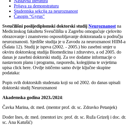
Nastavna literatura
Prijava za demonstraturu
Studentska sekcija za neuroznanost
Časopis “Gyrus”
Sveučilišni poslijediplomski doktorski studij
Neuroznanost
na
Medicinskog fakultetu Sveučilišta u Zagrebu omogućuje cjelovito
obrazovanje i znanstveno osposobljavanje doktoranada u području
neuroznanosti. Sjedište studija je u Zavodu za neuroznanost HIIM-a
(Šalata 12). Studij je isprva (2002. - 2005.) bio zasebni smjer u
okviru doktorskog studija Biomedicina i zdravstvo, a od 2005. do
danas je zasebni doktorski studij. Za sve dodatne informacije o
nastavnom planu i programu, rasporedu, kolegijima te uvjetima
upisa click here. Ovdje ističemo samo dvije ključne skupine
podataka:
Popis svih doktorskih studenata koji su od 2002. do danas upisali
doktorski studij Neuroznanost
Akademska godina 2023./2024
:
Čavka Marina, dr. med. (mentor prof. dr. sc. Zdravko Petanjek)
Doder Ines, dr. med. (mentori izv. prof. dr. sc. Ruža Grizelj i doc. dr.
sc. Ana Katušić)