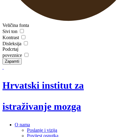
Veličina fonta
Sivi ton
Kontrast
Disleksija
Podcrtaj
poveznice
Zapamti
Hrvatski institut za
istraživanje mozga
O nama
Poslanje i vizija
Povijest osnutka