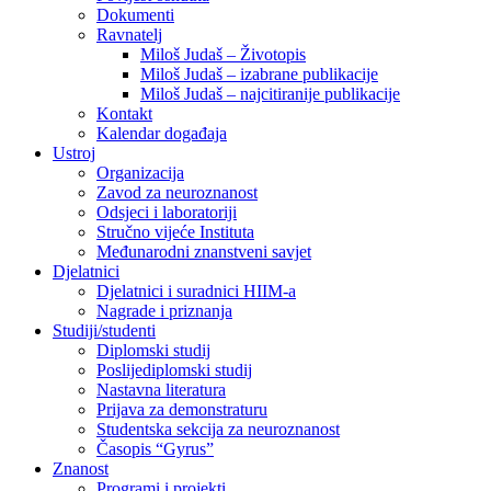
Dokumenti
Ravnatelj
Miloš Judaš – Životopis
Miloš Judaš – izabrane publikacije
Miloš Judaš – najcitiranije publikacije
Kontakt
Kalendar događaja
Ustroj
Organizacija
Zavod za neuroznanost
Odsjeci i laboratoriji
Stručno vijeće Instituta
Međunarodni znanstveni savjet
Djelatnici
Djelatnici i suradnici HIIM-a
Nagrade i priznanja
Studiji/studenti
Diplomski studij
Poslijediplomski studij
Nastavna literatura
Prijava za demonstraturu
Studentska sekcija za neuroznanost
Časopis “Gyrus”
Znanost
Programi i projekti