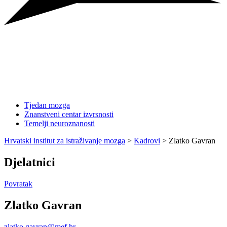
Tjedan mozga
Znanstveni centar izvrsnosti
Temelji neuroznanosti
Hrvatski institut za istraživanje mozga
>
Kadrovi
>
Zlatko Gavran
Djelatnici
Povratak
Zlatko Gavran
zlatko.gavran@mef.hr