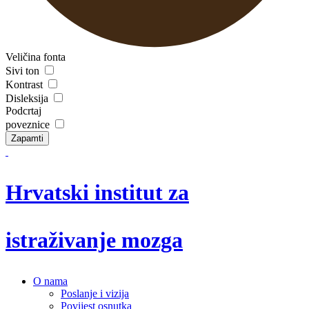
Veličina fonta
Sivi ton
Kontrast
Disleksija
Podcrtaj
poveznice
Zapamti
Hrvatski institut za
istraživanje mozga
O nama
Poslanje i vizija
Povijest osnutka