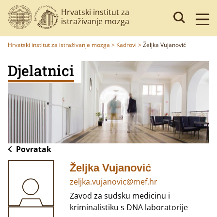
Hrvatski institut za
istraživanje mozga
Hrvatski institut za istraživanje mozga
>
Kadrovi
>
Željka Vujanović
Djelatnici
Povratak
Željka Vujanović
zeljka.vujanovic@mef.hr
Zavod za sudsku medicinu i
kriminalistiku s DNA laboratorije