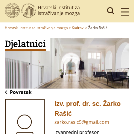
Hrvatski institut za
istraživanje mozga
Hrvatski institut za istraživanje mozga
>
Kadrovi
>
Žarko Rašić
Djelatnici
Povratak
izv. prof. dr. sc. Žarko
Rašić
zarko.rasic5@gmail.com
Izvanredni profesor