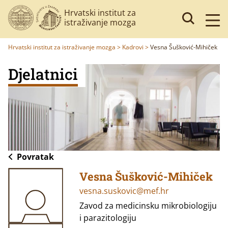
Hrvatski institut za
istraživanje mozga
Hrvatski institut za istraživanje mozga
>
Kadrovi
>
Vesna Šušković-Mihiček
Djelatnici
Povratak
Vesna Šušković-Mihiček
vesna.suskovic@mef.hr
Zavod za medicinsku mikrobiologiju
i parazitologiju