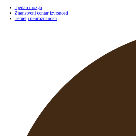
Tjedan mozga
Znanstveni centar izvrsnosti
Temelji neuroznanosti