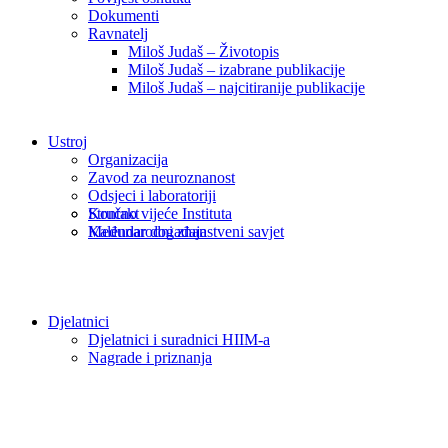
Dokumenti
Ravnatelj
Miloš Judaš – Životopis
Miloš Judaš – izabrane publikacije
Miloš Judaš – najcitiranije publikacije
Ustroj
Organizacija
Zavod za neuroznanost
Odsjeci i laboratoriji
Kontakt
Stručno vijeće Instituta
Kalendar događaja
Međunarodni znanstveni savjet
Djelatnici
Djelatnici i suradnici HIIM-a
Nagrade i priznanja