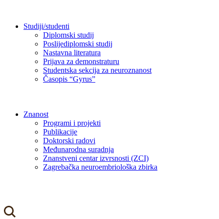
Studiji/studenti
Diplomski studij
Poslijediplomski studij
Nastavna literatura
Prijava za demonstraturu
Studentska sekcija za neuroznanost
Časopis “Gyrus”
Znanost
Programi i projekti
Publikacije
Doktorski radovi
Međunarodna suradnja
Znanstveni centar izvrsnosti (ZCI)
Zagrebačka neuroembriološka zbirka