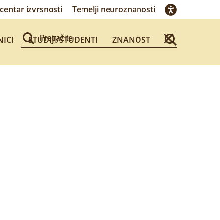
centar izvrsnosti
Temelji neuroznanosti
NICI
STUDIJI/STUDENTI
ZNANOST