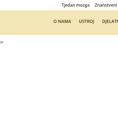
Tjedan mozga
Znanstveni 
O NAMA
USTROJ
DJELAT
ija