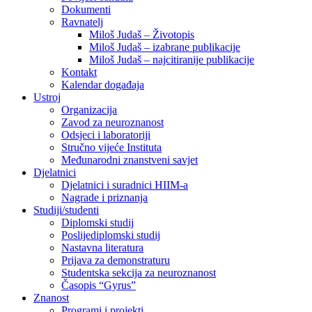
Dokumenti
Ravnatelj
Miloš Judaš – Životopis
Miloš Judaš – izabrane publikacije
Miloš Judaš – najcitiranije publikacije
Kontakt
Kalendar događaja
Ustroj
Organizacija
Zavod za neuroznanost
Odsjeci i laboratoriji
Stručno vijeće Instituta
Međunarodni znanstveni savjet
Djelatnici
Djelatnici i suradnici HIIM-a
Nagrade i priznanja
Studiji/studenti
Diplomski studij
Poslijediplomski studij
Nastavna literatura
Prijava za demonstraturu
Studentska sekcija za neuroznanost
Časopis “Gyrus”
Znanost
Programi i projekti