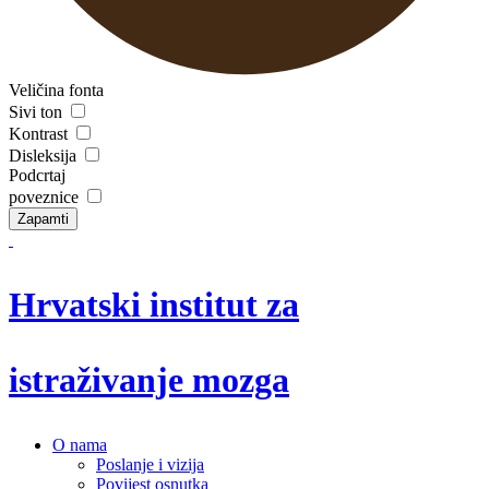
Veličina fonta
Sivi ton
Kontrast
Disleksija
Podcrtaj
poveznice
Zapamti
Hrvatski institut za
istraživanje mozga
O nama
Poslanje i vizija
Povijest osnutka