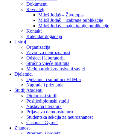
Dokumenti
Ravnatelj
Miloš Judaš – Životopis
Miloš Judaš – izabrane publikacije
Miloš Judaš – najcitiranije publikacije
Kontakt
Kalendar događaja
Ustroj
Organizacija
Zavod za neuroznanost
Odsjeci i laboratoriji
Stručno vijeće Instituta
Međunarodni znanstveni savjet
Djelatnici
Djelatnici i suradnici HIIM-a
Nagrade i priznanja
Studiji/studenti
Diplomski studij
Poslijediplomski studij
Nastavna literatura
Prijava za demonstraturu
Studentska sekcija za neuroznanost
Časopis “Gyrus”
Znanost
Programi i projekti