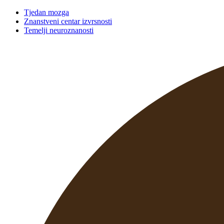
Tjedan mozga
Znanstveni centar izvrsnosti
Temelji neuroznanosti