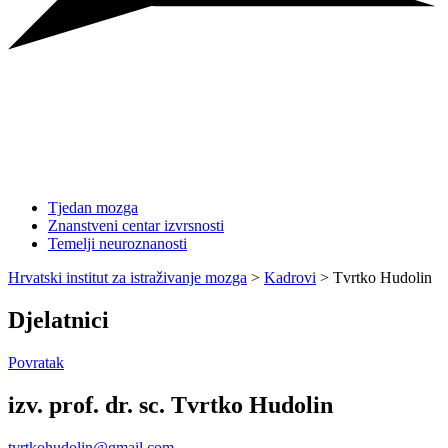
Tjedan mozga
Znanstveni centar izvrsnosti
Temelji neuroznanosti
Hrvatski institut za istraživanje mozga
>
Kadrovi
>
Tvrtko Hudolin
Djelatnici
Povratak
izv. prof. dr. sc. Tvrtko Hudolin
tvrtkohudolin@gmail.com