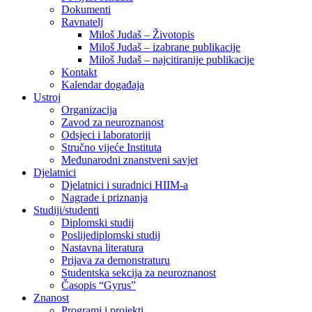
Dokumenti
Ravnatelj
Miloš Judaš – Životopis
Miloš Judaš – izabrane publikacije
Miloš Judaš – najcitiranije publikacije
Kontakt
Kalendar događaja
Ustroj
Organizacija
Zavod za neuroznanost
Odsjeci i laboratoriji
Stručno vijeće Instituta
Međunarodni znanstveni savjet
Djelatnici
Djelatnici i suradnici HIIM-a
Nagrade i priznanja
Studiji/studenti
Diplomski studij
Poslijediplomski studij
Nastavna literatura
Prijava za demonstraturu
Studentska sekcija za neuroznanost
Časopis “Gyrus”
Znanost
Programi i projekti