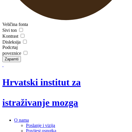
Veličina fonta
Sivi ton
Kontrast
Disleksija
Podcrtaj
poveznice
Zapamti
Hrvatski institut za
istraživanje mozga
O nama
Poslanje i vizija
Povijest osnutka