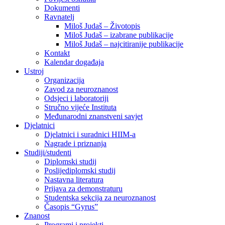
Dokumenti
Ravnatelj
Miloš Judaš – Životopis
Miloš Judaš – izabrane publikacije
Miloš Judaš – najcitiranije publikacije
Kontakt
Kalendar događaja
Ustroj
Organizacija
Zavod za neuroznanost
Odsjeci i laboratoriji
Stručno vijeće Instituta
Međunarodni znanstveni savjet
Djelatnici
Djelatnici i suradnici HIIM-a
Nagrade i priznanja
Studiji/studenti
Diplomski studij
Poslijediplomski studij
Nastavna literatura
Prijava za demonstraturu
Studentska sekcija za neuroznanost
Časopis “Gyrus”
Znanost
Programi i projekti