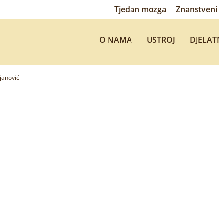
Tjedan mozga
Znanstveni 
O NAMA
USTROJ
DJELAT
janović