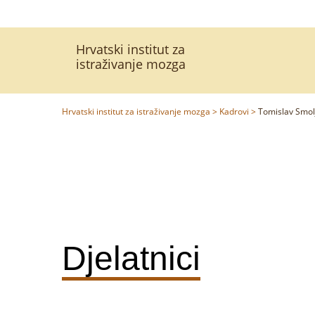
Hrvatski institut za
istraživanje mozga
Hrvatski institut za istraživanje mozga
>
Kadrovi
>
Tomislav Smol
Djelatnici