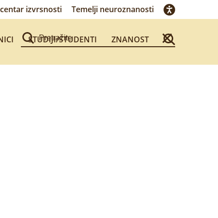
centar izvrsnosti
Temelji neuroznanosti
NICI
STUDIJI/STUDENTI
ZNANOST