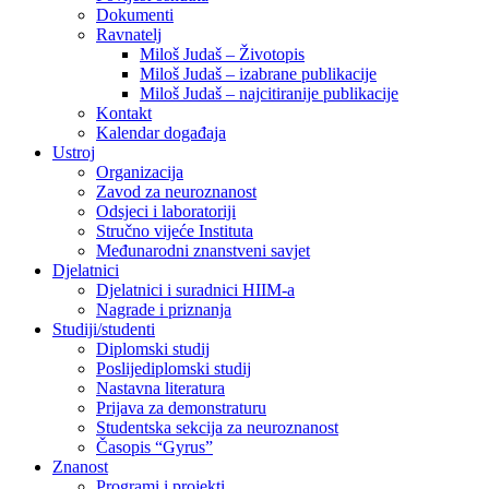
Dokumenti
Ravnatelj
Miloš Judaš – Životopis
Miloš Judaš – izabrane publikacije
Miloš Judaš – najcitiranije publikacije
Kontakt
Kalendar događaja
Ustroj
Organizacija
Zavod za neuroznanost
Odsjeci i laboratoriji
Stručno vijeće Instituta
Međunarodni znanstveni savjet
Djelatnici
Djelatnici i suradnici HIIM-a
Nagrade i priznanja
Studiji/studenti
Diplomski studij
Poslijediplomski studij
Nastavna literatura
Prijava za demonstraturu
Studentska sekcija za neuroznanost
Časopis “Gyrus”
Znanost
Programi i projekti