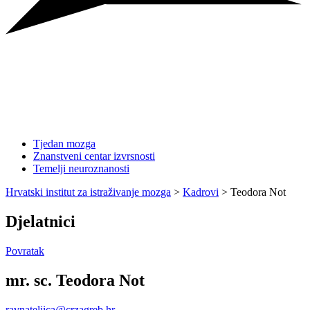
Tjedan mozga
Znanstveni centar izvrsnosti
Temelji neuroznanosti
Hrvatski institut za istraživanje mozga
>
Kadrovi
>
Teodora Not
Djelatnici
Povratak
mr. sc. Teodora Not
ravnateljica@crzagreb.hr