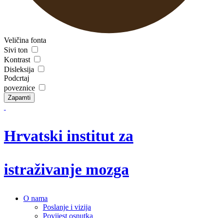
Veličina fonta
Sivi ton
Kontrast
Disleksija
Podcrtaj
poveznice
Zapamti
Hrvatski institut za
istraživanje mozga
O nama
Poslanje i vizija
Povijest osnutka