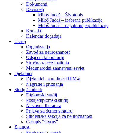
Dokumenti
Ravnatelj
Miloš Judaš – Životopis
Miloš Judaš – izabrane publikacije
Miloš Judaš – najcitiranije publikacije
Kontakt
Kalendar događaja
Ustroj
Organizacija
Zavod za neuroznanost
Odsjeci i laboratoriji
Stručno vijeće Instituta
Međunarodni znanstveni savjet
Djelatnici
Djelatnici i suradnici HIIM-a
Nagrade i priznanja
Studiji/studenti
Diplomski studij
Poslijediplomski studij
Nastavna literatura
Prijava za demonstraturu
Studentska sekcija za neuroznanost
Časopis “Gyrus”
Znanost
Programi i projekti