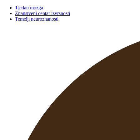
Tjedan mozga
Znanstveni centar izvrsnosti
Temelji neuroznanosti