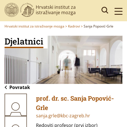
Hrvatski institut za
istraživanje mozga
Hrvatski institut za istraživanje mozga
>
Kadrovi
>
Sanja Popović-Grle
Djelatnici
Povratak
prof. dr. sc. Sanja Popović-
Grle
sanja.grle@kbc-zagreb.hr
Redoviti profesor (prvi izbor)