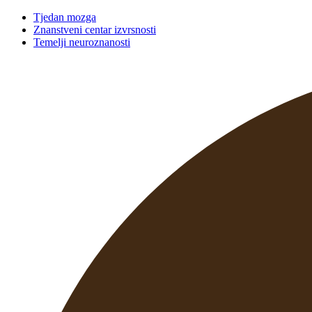
Tjedan mozga
Znanstveni centar izvrsnosti
Temelji neuroznanosti