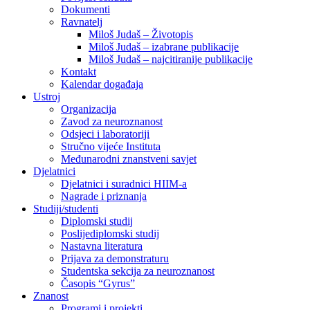
Dokumenti
Ravnatelj
Miloš Judaš – Životopis
Miloš Judaš – izabrane publikacije
Miloš Judaš – najcitiranije publikacije
Kontakt
Kalendar događaja
Ustroj
Organizacija
Zavod za neuroznanost
Odsjeci i laboratoriji
Stručno vijeće Instituta
Međunarodni znanstveni savjet
Djelatnici
Djelatnici i suradnici HIIM-a
Nagrade i priznanja
Studiji/studenti
Diplomski studij
Poslijediplomski studij
Nastavna literatura
Prijava za demonstraturu
Studentska sekcija za neuroznanost
Časopis “Gyrus”
Znanost
Programi i projekti