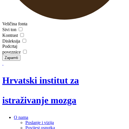
Veličina fonta
Sivi ton
Kontrast
Disleksija
Podcrtaj
poveznice
Zapamti
Hrvatski institut za
istraživanje mozga
O nama
Poslanje i vizija
Povijest osnutka