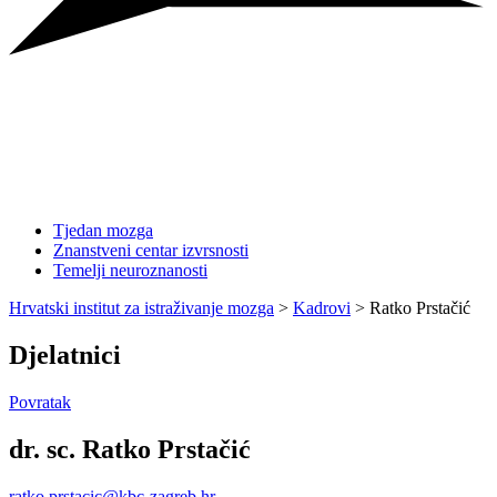
Tjedan mozga
Znanstveni centar izvrsnosti
Temelji neuroznanosti
Hrvatski institut za istraživanje mozga
>
Kadrovi
>
Ratko Prstačić
Djelatnici
Povratak
dr. sc. Ratko Prstačić
ratko.prstacic@kbc-zagreb.hr