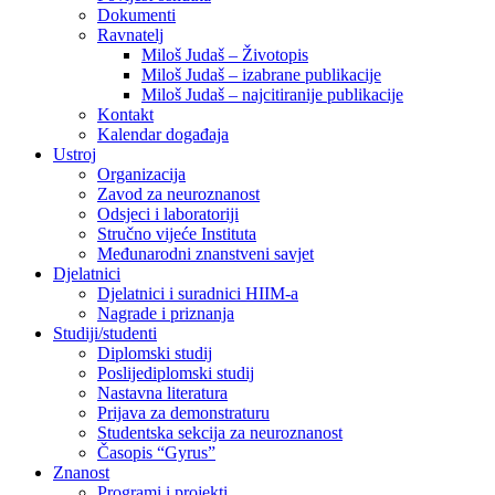
Dokumenti
Ravnatelj
Miloš Judaš – Životopis
Miloš Judaš – izabrane publikacije
Miloš Judaš – najcitiranije publikacije
Kontakt
Kalendar događaja
Ustroj
Organizacija
Zavod za neuroznanost
Odsjeci i laboratoriji
Stručno vijeće Instituta
Međunarodni znanstveni savjet
Djelatnici
Djelatnici i suradnici HIIM-a
Nagrade i priznanja
Studiji/studenti
Diplomski studij
Poslijediplomski studij
Nastavna literatura
Prijava za demonstraturu
Studentska sekcija za neuroznanost
Časopis “Gyrus”
Znanost
Programi i projekti