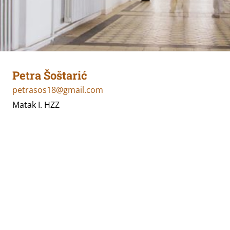
Petra Šoštarić
petrasos18@gmail.com
Matak I. HZZ