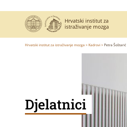
Hrvatski institut za
istraživanje mozga
Hrvatski institut za istraživanje mozga
>
Kadrovi
>
Petra Šoštarić
Djelatnici