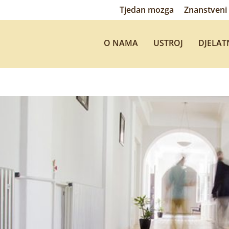
Tjedan mozga
Znanstveni 
O NAMA
USTROJ
DJELAT