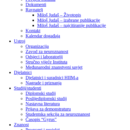
Dokumenti
Ravnatelj
Miloš Judaš – Životopis
Miloš Judaš – izabrane publikacije
Miloš Judaš – najcitiranije publikacije
Kontakt
Kalendar događaja
Ustroj
Organizacija
Zavod za neuroznanost
Odsjeci i laboratoriji
Stručno vijeće Instituta
Međunarodni znanstveni savjet
Djelatnici
Djelatnici i suradnici HIIM-a
Nagrade i priznanja
Studiji/studenti
Diplomski studij
Poslijediplomski studij
Nastavna literatura
Prijava za demonstraturu
Studentska sekcija za neuroznanost
Časopis “Gyrus”
Znanost
Programi i projekti