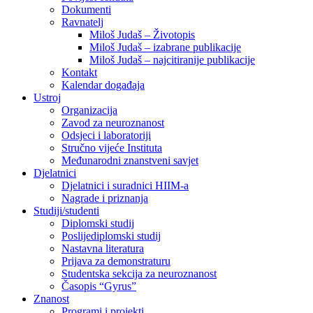
Dokumenti
Ravnatelj
Miloš Judaš – Životopis
Miloš Judaš – izabrane publikacije
Miloš Judaš – najcitiranije publikacije
Kontakt
Kalendar događaja
Ustroj
Organizacija
Zavod za neuroznanost
Odsjeci i laboratoriji
Stručno vijeće Instituta
Međunarodni znanstveni savjet
Djelatnici
Djelatnici i suradnici HIIM-a
Nagrade i priznanja
Studiji/studenti
Diplomski studij
Poslijediplomski studij
Nastavna literatura
Prijava za demonstraturu
Studentska sekcija za neuroznanost
Časopis “Gyrus”
Znanost
Programi i projekti