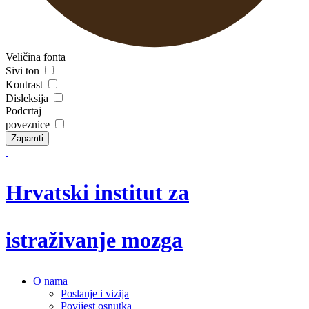
Veličina fonta
Sivi ton
Kontrast
Disleksija
Podcrtaj
poveznice
Zapamti
Hrvatski institut za
istraživanje mozga
O nama
Poslanje i vizija
Povijest osnutka