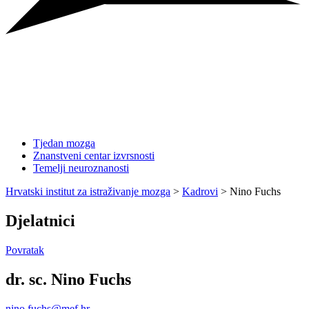
Tjedan mozga
Znanstveni centar izvrsnosti
Temelji neuroznanosti
Hrvatski institut za istraživanje mozga
>
Kadrovi
>
Nino Fuchs
Djelatnici
Povratak
dr. sc. Nino Fuchs
nino.fuchs@mef.hr