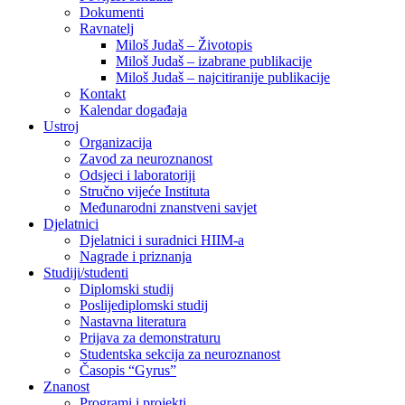
Dokumenti
Ravnatelj
Miloš Judaš – Životopis
Miloš Judaš – izabrane publikacije
Miloš Judaš – najcitiranije publikacije
Kontakt
Kalendar događaja
Ustroj
Organizacija
Zavod za neuroznanost
Odsjeci i laboratoriji
Stručno vijeće Instituta
Međunarodni znanstveni savjet
Djelatnici
Djelatnici i suradnici HIIM-a
Nagrade i priznanja
Studiji/studenti
Diplomski studij
Poslijediplomski studij
Nastavna literatura
Prijava za demonstraturu
Studentska sekcija za neuroznanost
Časopis “Gyrus”
Znanost
Programi i projekti