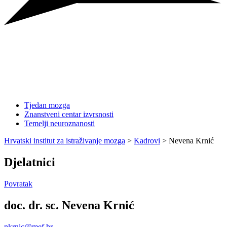
Tjedan mozga
Znanstveni centar izvrsnosti
Temelji neuroznanosti
Hrvatski institut za istraživanje mozga
>
Kadrovi
>
Nevena Krnić
Djelatnici
Povratak
doc. dr. sc. Nevena Krnić
nkrnic@mef.hr