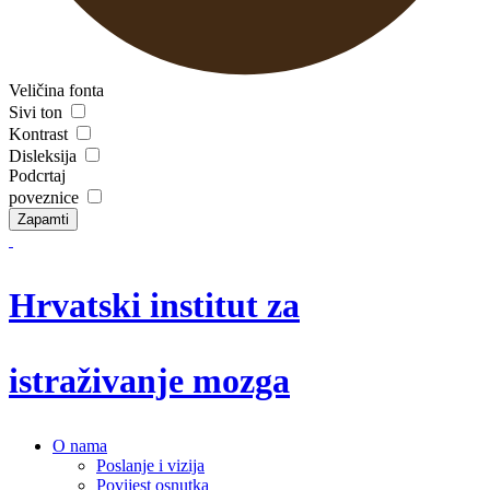
Veličina fonta
Sivi ton
Kontrast
Disleksija
Podcrtaj
poveznice
Zapamti
Hrvatski institut za
istraživanje mozga
O nama
Poslanje i vizija
Povijest osnutka