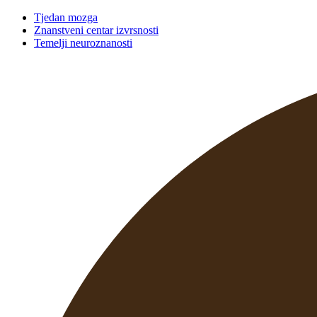
Tjedan mozga
Znanstveni centar izvrsnosti
Temelji neuroznanosti