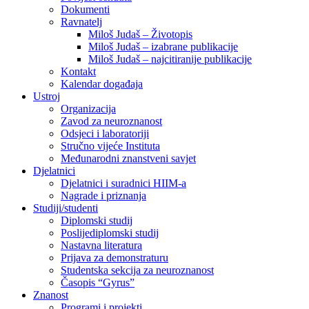
Dokumenti
Ravnatelj
Miloš Judaš – Životopis
Miloš Judaš – izabrane publikacije
Miloš Judaš – najcitiranije publikacije
Kontakt
Kalendar događaja
Ustroj
Organizacija
Zavod za neuroznanost
Odsjeci i laboratoriji
Stručno vijeće Instituta
Međunarodni znanstveni savjet
Djelatnici
Djelatnici i suradnici HIIM-a
Nagrade i priznanja
Studiji/studenti
Diplomski studij
Poslijediplomski studij
Nastavna literatura
Prijava za demonstraturu
Studentska sekcija za neuroznanost
Časopis “Gyrus”
Znanost
Programi i projekti