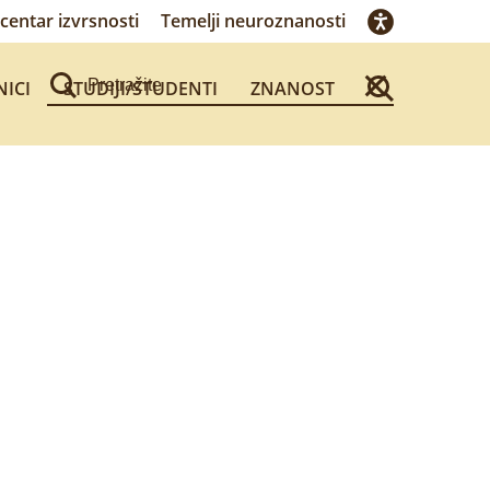
centar izvrsnosti
Temelji neuroznanosti
NICI
STUDIJI/STUDENTI
ZNANOST