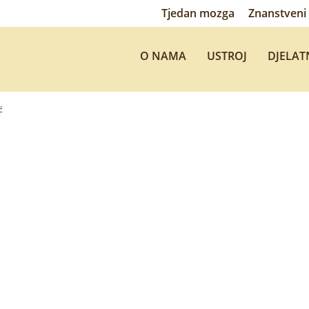
Tjedan mozga
Znanstveni 
O NAMA
USTROJ
DJELAT
ć