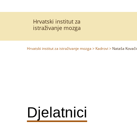
Hrvatski institut za
istraživanje mozga
Hrvatski institut za istraživanje mozga
>
Kadrovi
>
Nataša Kovači
Djelatnici