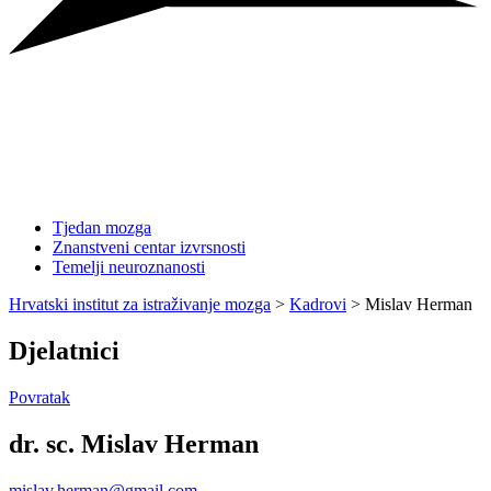
Tjedan mozga
Znanstveni centar izvrsnosti
Temelji neuroznanosti
Hrvatski institut za istraživanje mozga
>
Kadrovi
>
Mislav Herman
Djelatnici
Povratak
dr. sc. Mislav Herman
mislav.herman@gmail.com