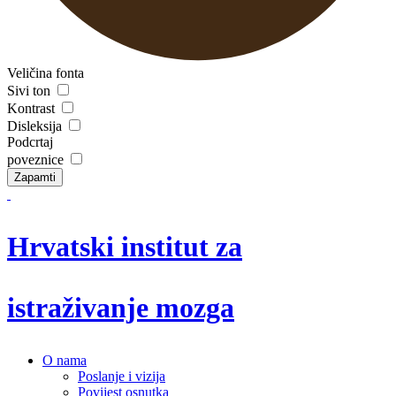
Veličina fonta
Sivi ton
Kontrast
Disleksija
Podcrtaj
poveznice
Zapamti
Hrvatski institut za
istraživanje mozga
O nama
Poslanje i vizija
Povijest osnutka