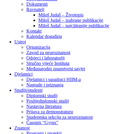
Dokumenti
Ravnatelj
Miloš Judaš – Životopis
Miloš Judaš – izabrane publikacije
Miloš Judaš – najcitiranije publikacije
Kontakt
Kalendar događaja
Ustroj
Organizacija
Zavod za neuroznanost
Odsjeci i laboratoriji
Stručno vijeće Instituta
Međunarodni znanstveni savjet
Djelatnici
Djelatnici i suradnici HIIM-a
Nagrade i priznanja
Studiji/studenti
Diplomski studij
Poslijediplomski studij
Nastavna literatura
Prijava za demonstraturu
Studentska sekcija za neuroznanost
Časopis “Gyrus”
Znanost
Programi i projekti