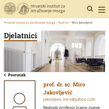
Hrvatski institut za
istraživanje mozga
Hrvatski institut za istraživanje mozga
>
Kadrovi
>
Miro Jakovljević
Djelatnici
Povratak
prof. dr. sc. Miro
Jakovljević
jakovljevic.miro@yahoo.com
Redoviti profesor trajno zvanje