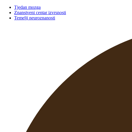
Tjedan mozga
Znanstveni centar izvrsnosti
Temelji neuroznanosti