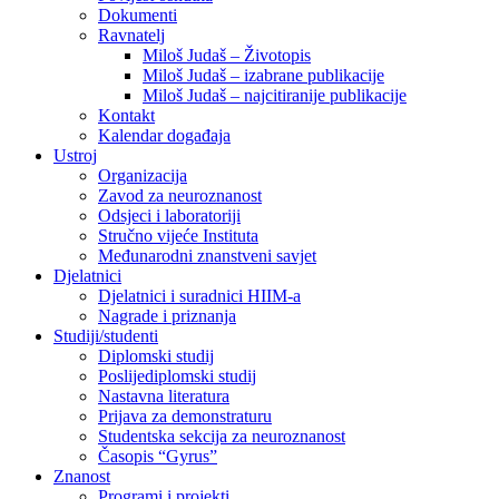
Dokumenti
Ravnatelj
Miloš Judaš – Životopis
Miloš Judaš – izabrane publikacije
Miloš Judaš – najcitiranije publikacije
Kontakt
Kalendar događaja
Ustroj
Organizacija
Zavod za neuroznanost
Odsjeci i laboratoriji
Stručno vijeće Instituta
Međunarodni znanstveni savjet
Djelatnici
Djelatnici i suradnici HIIM-a
Nagrade i priznanja
Studiji/studenti
Diplomski studij
Poslijediplomski studij
Nastavna literatura
Prijava za demonstraturu
Studentska sekcija za neuroznanost
Časopis “Gyrus”
Znanost
Programi i projekti