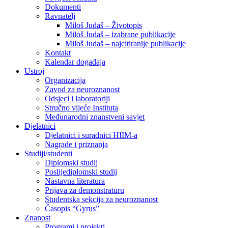
Dokumenti
Ravnatelj
Miloš Judaš – Životopis
Miloš Judaš – izabrane publikacije
Miloš Judaš – najcitiranije publikacije
Kontakt
Kalendar događaja
Ustroj
Organizacija
Zavod za neuroznanost
Odsjeci i laboratoriji
Stručno vijeće Instituta
Međunarodni znanstveni savjet
Djelatnici
Djelatnici i suradnici HIIM-a
Nagrade i priznanja
Studiji/studenti
Diplomski studij
Poslijediplomski studij
Nastavna literatura
Prijava za demonstraturu
Studentska sekcija za neuroznanost
Časopis “Gyrus”
Znanost
Programi i projekti