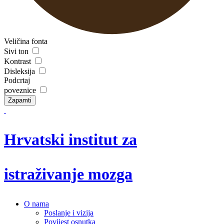
Veličina fonta
Sivi ton
Kontrast
Disleksija
Podcrtaj
poveznice
Zapamti
Hrvatski institut za
istraživanje mozga
O nama
Poslanje i vizija
Povijest osnutka