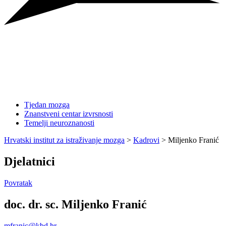
Tjedan mozga
Znanstveni centar izvrsnosti
Temelji neuroznanosti
Hrvatski institut za istraživanje mozga
>
Kadrovi
>
Miljenko Franić
Djelatnici
Povratak
doc. dr. sc. Miljenko Franić
mfranic@kbd.hr