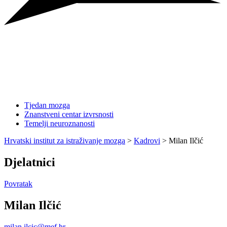
Tjedan mozga
Znanstveni centar izvrsnosti
Temelji neuroznanosti
Hrvatski institut za istraživanje mozga
>
Kadrovi
>
Milan Ilčić
Djelatnici
Povratak
Milan Ilčić
milan.ilcic@mef.hr