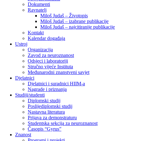
Dokumenti
Ravnatelj
Miloš Judaš – Životopis
Miloš Judaš – izabrane publikacije
Miloš Judaš – najcitiranije publikacije
Kontakt
Kalendar događaja
Ustroj
Organizacija
Zavod za neuroznanost
Odsjeci i laboratoriji
Stručno vijeće Instituta
Međunarodni znanstveni savjet
Djelatnici
Djelatnici i suradnici HIIM-a
Nagrade i priznanja
Studiji/studenti
Diplomski studij
Poslijediplomski studij
Nastavna literatura
Prijava za demonstraturu
Studentska sekcija za neuroznanost
Časopis “Gyrus”
Znanost
Programi i projekti