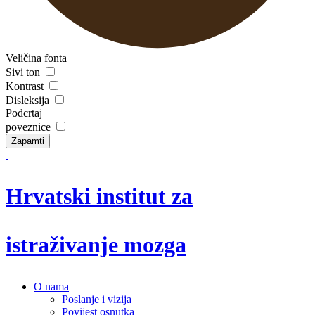
Veličina fonta
Sivi ton
Kontrast
Disleksija
Podcrtaj
poveznice
Zapamti
Hrvatski institut za
istraživanje mozga
O nama
Poslanje i vizija
Povijest osnutka