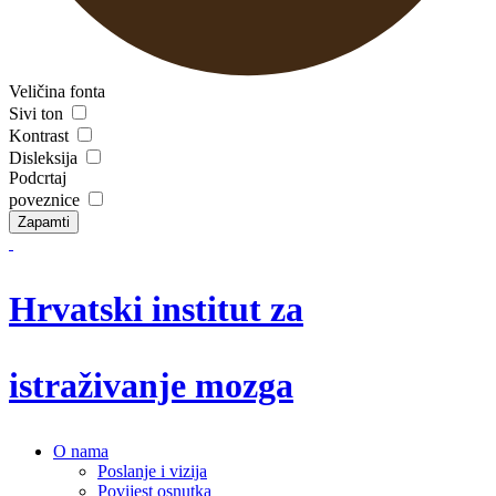
Veličina fonta
Sivi ton
Kontrast
Disleksija
Podcrtaj
poveznice
Zapamti
Hrvatski institut za
istraživanje mozga
O nama
Poslanje i vizija
Povijest osnutka