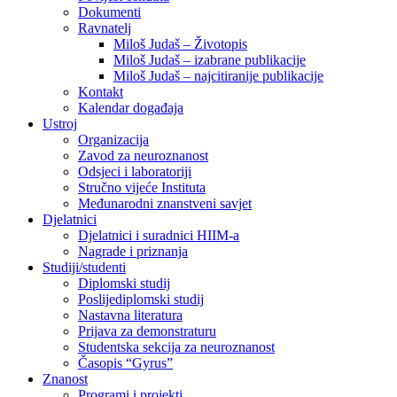
Dokumenti
Ravnatelj
Miloš Judaš – Životopis
Miloš Judaš – izabrane publikacije
Miloš Judaš – najcitiranije publikacije
Kontakt
Kalendar događaja
Ustroj
Organizacija
Zavod za neuroznanost
Odsjeci i laboratoriji
Stručno vijeće Instituta
Međunarodni znanstveni savjet
Djelatnici
Djelatnici i suradnici HIIM-a
Nagrade i priznanja
Studiji/studenti
Diplomski studij
Poslijediplomski studij
Nastavna literatura
Prijava za demonstraturu
Studentska sekcija za neuroznanost
Časopis “Gyrus”
Znanost
Programi i projekti