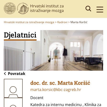
Hrvatski institut za
istraživanje mozga
Hrvatski institut za istraživanje mozga
>
Kadrovi
>
Marta Koršić
Djelatnici
Povratak
doc. dr. sc. Marta Koršić
marta.korsic@kbc-zagreb.hr
Docent
Katedra za internu medicinu , Klinika za