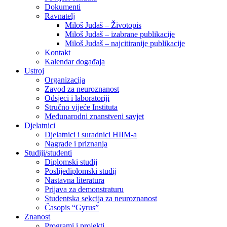
Dokumenti
Ravnatelj
Miloš Judaš – Životopis
Miloš Judaš – izabrane publikacije
Miloš Judaš – najcitiranije publikacije
Kontakt
Kalendar događaja
Ustroj
Organizacija
Zavod za neuroznanost
Odsjeci i laboratoriji
Stručno vijeće Instituta
Međunarodni znanstveni savjet
Djelatnici
Djelatnici i suradnici HIIM-a
Nagrade i priznanja
Studiji/studenti
Diplomski studij
Poslijediplomski studij
Nastavna literatura
Prijava za demonstraturu
Studentska sekcija za neuroznanost
Časopis “Gyrus”
Znanost
Programi i projekti