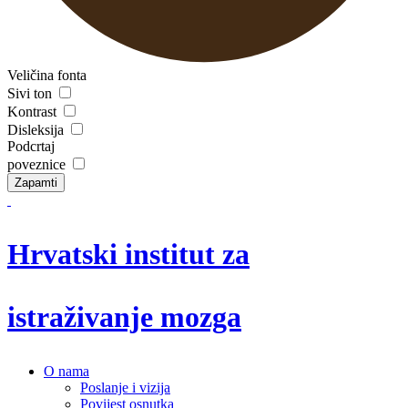
Veličina fonta
Sivi ton
Kontrast
Disleksija
Podcrtaj
poveznice
Zapamti
Hrvatski institut za
istraživanje mozga
O nama
Poslanje i vizija
Povijest osnutka