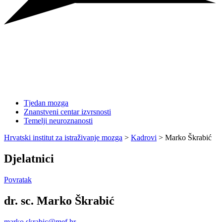
Tjedan mozga
Znanstveni centar izvrsnosti
Temelji neuroznanosti
Hrvatski institut za istraživanje mozga
>
Kadrovi
>
Marko Škrabić
Djelatnici
Povratak
dr. sc. Marko Škrabić
marko.skrabic@mef.hr