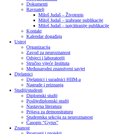
Dokumenti
Ravnatelj
Miloš Judaš – Životopis
Miloš Judaš – izabrane publikacije
Miloš Judaš – najcitiranije publikacije
Kontakt
Kalendar događaja
Ustroj
Organizacija
Zavod za neuroznanost
Odsjeci i laboratoriji
Stručno vijeće Instituta
Međunarodni znanstveni savjet
Djelatnici
Djelatnici i suradnici HIIM-a
Nagrade i priznanja
Studiji/studenti
Diplomski studij
Poslijediplomski studij
Nastavna literatura
Prijava za demonstraturu
Studentska sekcija za neuroznanost
Časopis “Gyrus”
Znanost
Programi i projekti