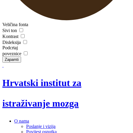
Veličina fonta
Sivi ton
Kontrast
Disleksija
Podcrtaj
poveznice
Zapamti
Hrvatski institut za
istraživanje mozga
O nama
Poslanje i vizija
Povijest osnutka