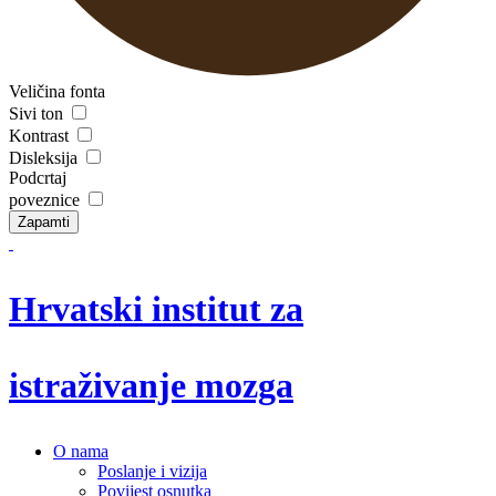
Veličina fonta
Sivi ton
Kontrast
Disleksija
Podcrtaj
poveznice
Zapamti
Hrvatski institut za
istraživanje mozga
O nama
Poslanje i vizija
Povijest osnutka