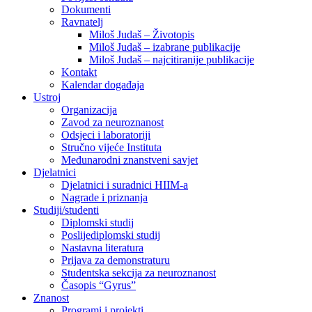
Dokumenti
Ravnatelj
Miloš Judaš – Životopis
Miloš Judaš – izabrane publikacije
Miloš Judaš – najcitiranije publikacije
Kontakt
Kalendar događaja
Ustroj
Organizacija
Zavod za neuroznanost
Odsjeci i laboratoriji
Stručno vijeće Instituta
Međunarodni znanstveni savjet
Djelatnici
Djelatnici i suradnici HIIM-a
Nagrade i priznanja
Studiji/studenti
Diplomski studij
Poslijediplomski studij
Nastavna literatura
Prijava za demonstraturu
Studentska sekcija za neuroznanost
Časopis “Gyrus”
Znanost
Programi i projekti