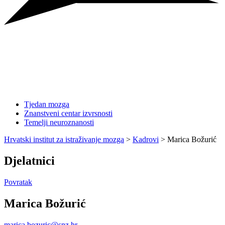
Tjedan mozga
Znanstveni centar izvrsnosti
Temelji neuroznanosti
Hrvatski institut za istraživanje mozga
>
Kadrovi
>
Marica Božurić
Djelatnici
Povratak
Marica Božurić
marica.bozuric@snz.hr