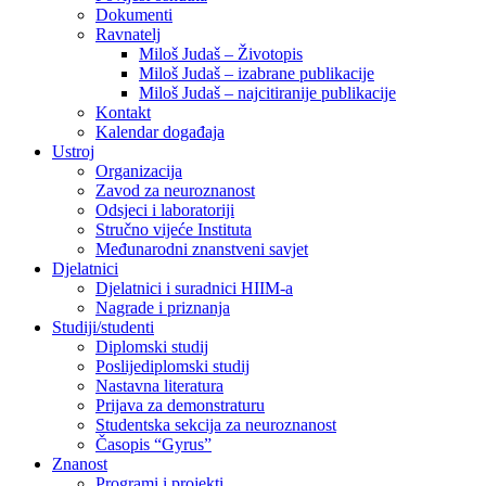
Dokumenti
Ravnatelj
Miloš Judaš – Životopis
Miloš Judaš – izabrane publikacije
Miloš Judaš – najcitiranije publikacije
Kontakt
Kalendar događaja
Ustroj
Organizacija
Zavod za neuroznanost
Odsjeci i laboratoriji
Stručno vijeće Instituta
Međunarodni znanstveni savjet
Djelatnici
Djelatnici i suradnici HIIM-a
Nagrade i priznanja
Studiji/studenti
Diplomski studij
Poslijediplomski studij
Nastavna literatura
Prijava za demonstraturu
Studentska sekcija za neuroznanost
Časopis “Gyrus”
Znanost
Programi i projekti