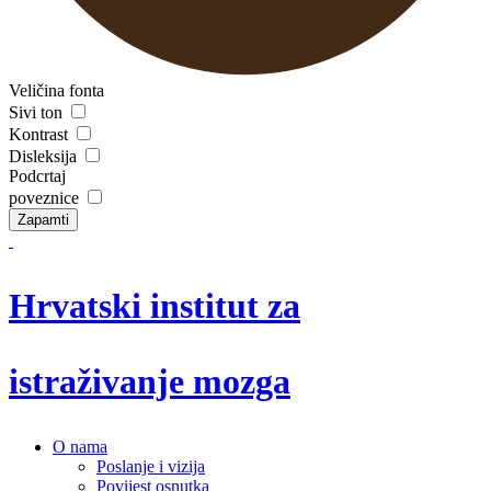
Veličina fonta
Sivi ton
Kontrast
Disleksija
Podcrtaj
poveznice
Zapamti
Hrvatski institut za
istraživanje mozga
O nama
Poslanje i vizija
Povijest osnutka