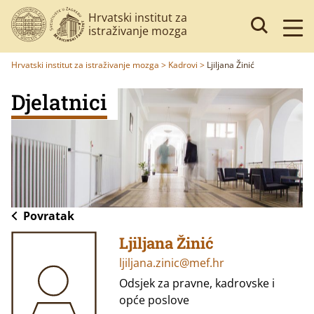
Hrvatski institut za
istraživanje mozga
Hrvatski institut za istraživanje mozga
>
Kadrovi
>
Ljiljana Žinić
Djelatnici
Povratak
Ljiljana Žinić
ljiljana.zinic@mef.hr
Odsjek za pravne, kadrovske i
opće poslove