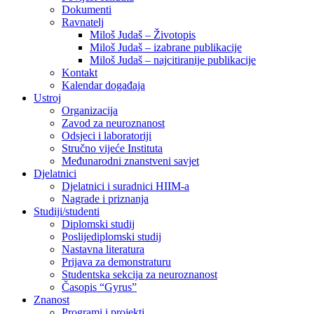
Dokumenti
Ravnatelj
Miloš Judaš – Životopis
Miloš Judaš – izabrane publikacije
Miloš Judaš – najcitiranije publikacije
Kontakt
Kalendar događaja
Ustroj
Organizacija
Zavod za neuroznanost
Odsjeci i laboratoriji
Stručno vijeće Instituta
Međunarodni znanstveni savjet
Djelatnici
Djelatnici i suradnici HIIM-a
Nagrade i priznanja
Studiji/studenti
Diplomski studij
Poslijediplomski studij
Nastavna literatura
Prijava za demonstraturu
Studentska sekcija za neuroznanost
Časopis “Gyrus”
Znanost
Programi i projekti