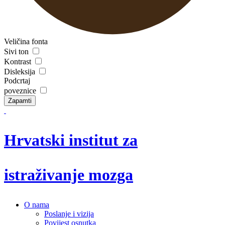
Veličina fonta
Sivi ton
Kontrast
Disleksija
Podcrtaj
poveznice
Zapamti
Hrvatski institut za
istraživanje mozga
O nama
Poslanje i vizija
Povijest osnutka