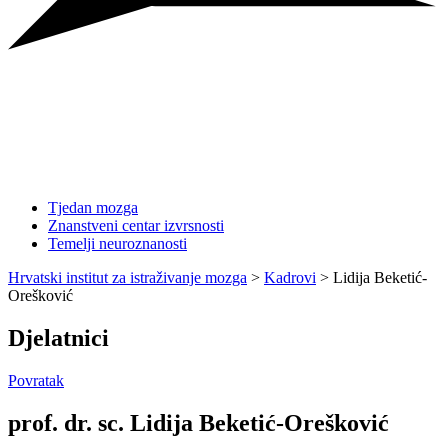
Tjedan mozga
Znanstveni centar izvrsnosti
Temelji neuroznanosti
Hrvatski institut za istraživanje mozga
>
Kadrovi
>
Lidija Beketić-
Orešković
Djelatnici
Povratak
prof. dr. sc. Lidija Beketić-Orešković