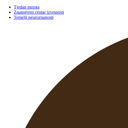
Tjedan mozga
Znanstveni centar izvrsnosti
Temelji neuroznanosti