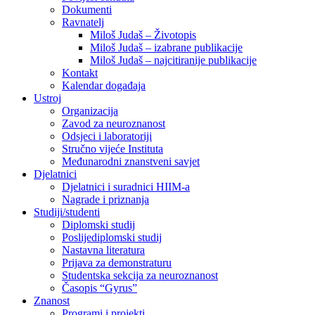
Dokumenti
Ravnatelj
Miloš Judaš – Životopis
Miloš Judaš – izabrane publikacije
Miloš Judaš – najcitiranije publikacije
Kontakt
Kalendar događaja
Ustroj
Organizacija
Zavod za neuroznanost
Odsjeci i laboratoriji
Stručno vijeće Instituta
Međunarodni znanstveni savjet
Djelatnici
Djelatnici i suradnici HIIM-a
Nagrade i priznanja
Studiji/studenti
Diplomski studij
Poslijediplomski studij
Nastavna literatura
Prijava za demonstraturu
Studentska sekcija za neuroznanost
Časopis “Gyrus”
Znanost
Programi i projekti