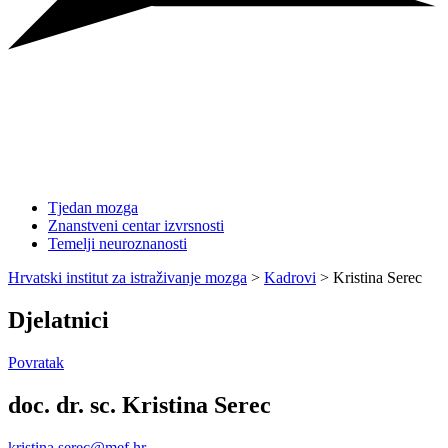
Tjedan mozga
Znanstveni centar izvrsnosti
Temelji neuroznanosti
Hrvatski institut za istraživanje mozga
>
Kadrovi
>
Kristina Serec
Djelatnici
Povratak
doc. dr. sc. Kristina Serec
kristina.serec@mef.hr