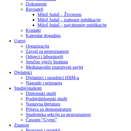
Dokumenti
Ravnatelj
Miloš Judaš – Životopis
Miloš Judaš – izabrane publikacije
Miloš Judaš – najcitiranije publikacije
Kontakt
Kalendar događaja
Ustroj
Organizacija
Zavod za neuroznanost
Odsjeci i laboratoriji
Stručno vijeće Instituta
Međunarodni znanstveni savjet
Djelatnici
Djelatnici i suradnici HIIM-a
Nagrade i priznanja
Studiji/studenti
Diplomski studij
Poslijediplomski studij
Nastavna literatura
Prijava za demonstraturu
Studentska sekcija za neuroznanost
Časopis “Gyrus”
Znanost
Programi i projekti