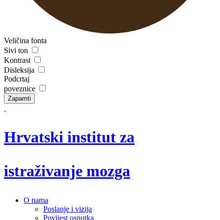
Veličina fonta
Sivi ton
Kontrast
Disleksija
Podcrtaj
poveznice
Zapamti
Hrvatski institut za
istraživanje mozga
O nama
Poslanje i vizija
Povijest osnutka