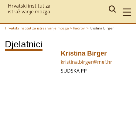
Hrvatski institut za
istraživanje mozga
Hrvatski institut za istraživanje mozga
>
Kadrovi
>
Kristina Birger
Povratak
Djelatnici
Kristina Birger
kristina.birger@mef.hr
SUDSKA PP