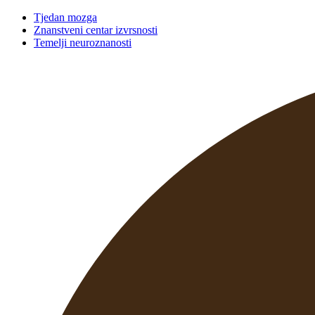
Tjedan mozga
Znanstveni centar izvrsnosti
Temelji neuroznanosti