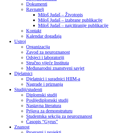
Dokumenti
Ravnatelj
Miloš Judaš – Životopis
Miloš Judaš – izabrane publikacije
Miloš Judaš – najcitiranije publikacije
Kontakt
Kalendar događaja
Ustroj
Organizacija
Zavod za neuroznanost
Odsjeci i laboratoriji
Stručno vijeće Instituta
Međunarodni znanstveni savjet
Djelatnici
Djelatnici i suradnici HIIM-a
Nagrade i priznanja
Studiji/studenti
Diplomski studij
Poslijediplomski studij
Nastavna literatura
Prijava za demonstraturu
Studentska sekcija za neuroznanost
Časopis “Gyrus”
Znanost
Programi i projekti