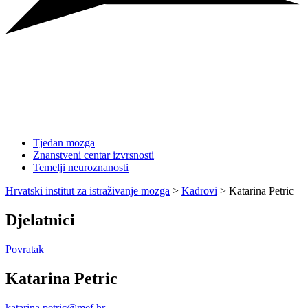
Tjedan mozga
Znanstveni centar izvrsnosti
Temelji neuroznanosti
Hrvatski institut za istraživanje mozga
>
Kadrovi
>
Katarina Petric
Djelatnici
Povratak
Katarina Petric
katarina.petric@mef.hr