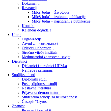
Dokumenti
Ravnatelj
Miloš Judaš – Životopis
Miloš Judaš – izabrane publikacije
Miloš Judaš – najcitiranije publikacije
Kontakt
Kalendar događaja
Ustroj
Organizacija
Zavod za neuroznanost
Odsjeci i laboratoriji
Stručno vijeće Instituta
Međunarodni znanstveni savjet
Djelatnici
Djelatnici i suradnici HIIM-a
Nagrade i priznanja
Studiji/studenti
Diplomski studij
Poslijediplomski studij
Nastavna literatura
Prijava za demonstraturu
Studentska sekcija za neuroznanost
Časopis “Gyrus”
Znanost
Programi i projekti