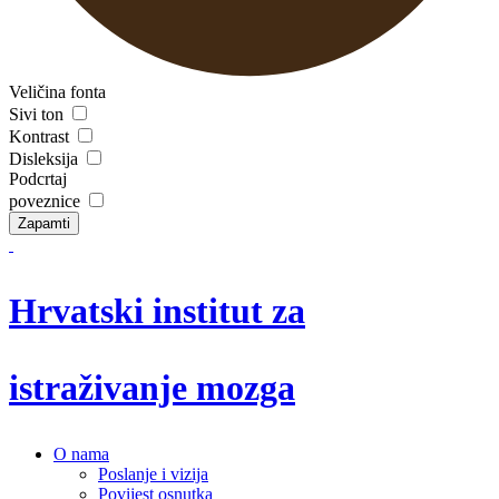
Veličina fonta
Sivi ton
Kontrast
Disleksija
Podcrtaj
poveznice
Zapamti
Hrvatski institut za
istraživanje mozga
O nama
Poslanje i vizija
Povijest osnutka