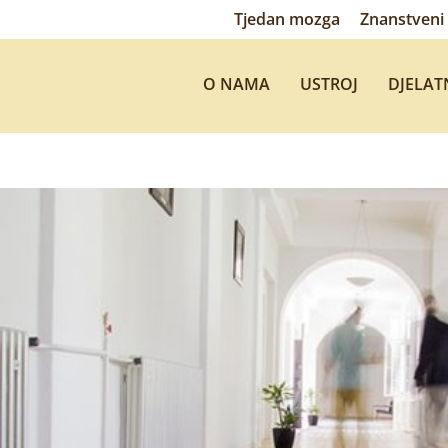
Tjedan mozga
Znanstveni 
O NAMA
USTROJ
DJELAT