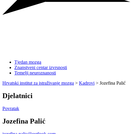
Tjedan mozga
Znanstveni centar izvrsnosti
Temelji neuroznanosti
Hrvatski institut za istraživanje mozga
>
Kadrovi
>
Jozefina Palić
Djelatnici
Povratak
Jozefina Palić
jozefina.palic@outlook.com