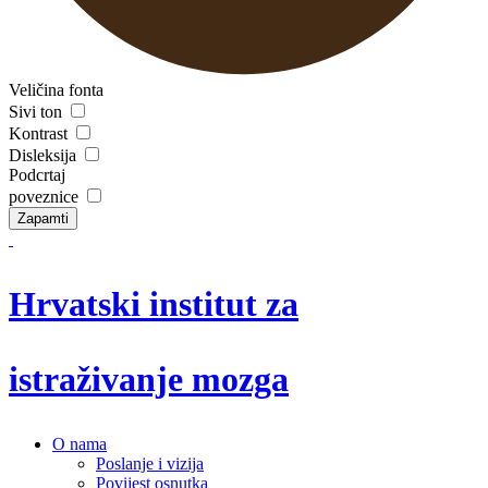
Veličina fonta
Sivi ton
Kontrast
Disleksija
Podcrtaj
poveznice
Zapamti
Hrvatski institut za
istraživanje mozga
O nama
Poslanje i vizija
Povijest osnutka