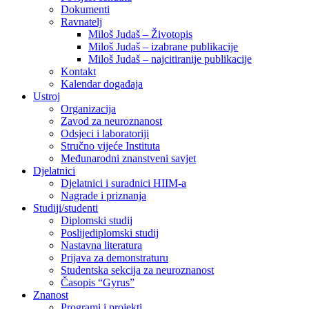
Dokumenti
Ravnatelj
Miloš Judaš – Životopis
Miloš Judaš – izabrane publikacije
Miloš Judaš – najcitiranije publikacije
Kontakt
Kalendar događaja
Ustroj
Organizacija
Zavod za neuroznanost
Odsjeci i laboratoriji
Stručno vijeće Instituta
Međunarodni znanstveni savjet
Djelatnici
Djelatnici i suradnici HIIM-a
Nagrade i priznanja
Studiji/studenti
Diplomski studij
Poslijediplomski studij
Nastavna literatura
Prijava za demonstraturu
Studentska sekcija za neuroznanost
Časopis “Gyrus”
Znanost
Programi i projekti