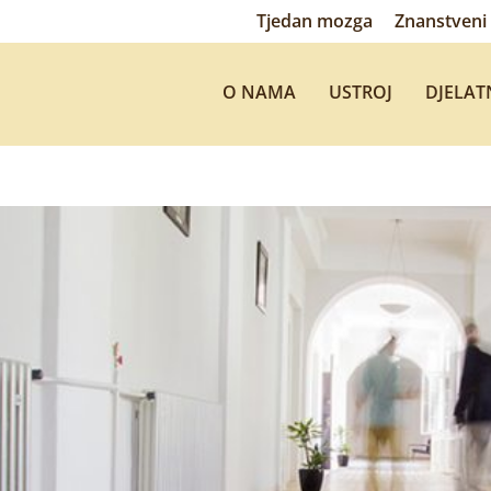
Tjedan mozga
Znanstveni 
O NAMA
USTROJ
DJELAT