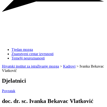
Tjedan mozga
Znanstveni centar izvrsnosti
Temelji neuroznanosti
Hrvatski institut za istraživanje mozga
>
Kadrovi
>
Ivanka Bekavac
Vlatković
Djelatnici
Povratak
doc. dr. sc. Ivanka Bekavac Vlatković