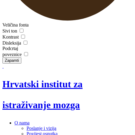
Veličina fonta
Sivi ton
Kontrast
Disleksija
Podcrtaj
poveznice
Zapamti
Hrvatski institut za
istraživanje mozga
O nama
Poslanje i vizija
Povijest osnutka