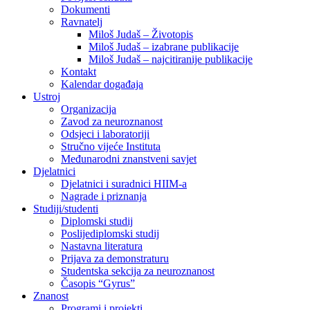
Dokumenti
Ravnatelj
Miloš Judaš – Životopis
Miloš Judaš – izabrane publikacije
Miloš Judaš – najcitiranije publikacije
Kontakt
Kalendar događaja
Ustroj
Organizacija
Zavod za neuroznanost
Odsjeci i laboratoriji
Stručno vijeće Instituta
Međunarodni znanstveni savjet
Djelatnici
Djelatnici i suradnici HIIM-a
Nagrade i priznanja
Studiji/studenti
Diplomski studij
Poslijediplomski studij
Nastavna literatura
Prijava za demonstraturu
Studentska sekcija za neuroznanost
Časopis “Gyrus”
Znanost
Programi i projekti