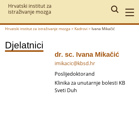
Hrvatski institut za
istraživanje mozga
Hrvatski institut za istraživanje mozga
>
Kadrovi
>
Ivana Mikačić
Povratak
Djelatnici
dr. sc. Ivana Mikačić
imikacic@kbsd.hr
Poslijedoktorand
Klinika za unutarnje bolesti KB
Sveti Duh