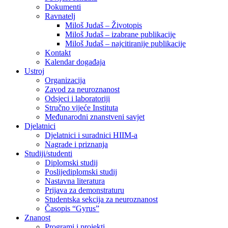
Dokumenti
Ravnatelj
Miloš Judaš – Životopis
Miloš Judaš – izabrane publikacije
Miloš Judaš – najcitiranije publikacije
Kontakt
Kalendar događaja
Ustroj
Organizacija
Zavod za neuroznanost
Odsjeci i laboratoriji
Stručno vijeće Instituta
Međunarodni znanstveni savjet
Djelatnici
Djelatnici i suradnici HIIM-a
Nagrade i priznanja
Studiji/studenti
Diplomski studij
Poslijediplomski studij
Nastavna literatura
Prijava za demonstraturu
Studentska sekcija za neuroznanost
Časopis “Gyrus”
Znanost
Programi i projekti