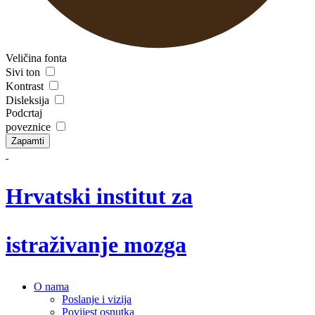
Veličina fonta
Sivi ton
Kontrast
Disleksija
Podcrtaj
poveznice
Zapamti
Hrvatski institut za
istraživanje mozga
O nama
Poslanje i vizija
Povijest osnutka