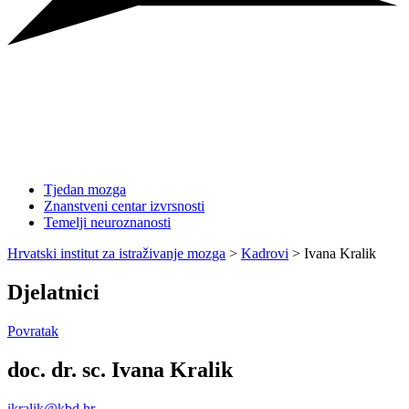
Tjedan mozga
Znanstveni centar izvrsnosti
Temelji neuroznanosti
Hrvatski institut za istraživanje mozga
>
Kadrovi
>
Ivana Kralik
Djelatnici
Povratak
doc. dr. sc. Ivana Kralik
ikralik@kbd.hr